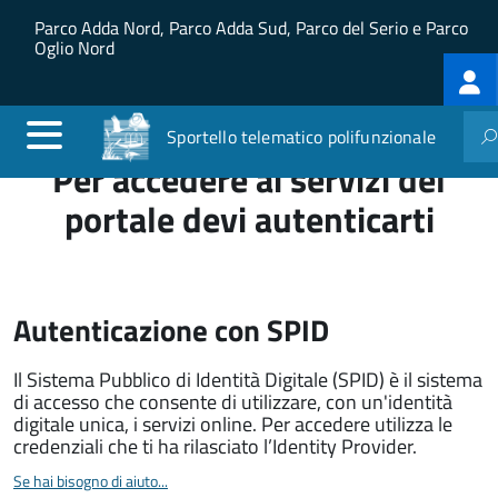
Salta al contenuto principale
Skip to site navigation
Parco Adda Nord, Parco Adda Sud, Parco del Serio e Parco
Oglio Nord
Log
me
Sportello telematico polifunzionale
Per accedere ai servizi del
portale devi autenticarti
Autenticazione con SPID
Il Sistema Pubblico di Identità Digitale (SPID) è il sistema
di accesso che consente di utilizzare, con un'identità
digitale unica, i servizi online. Per accedere utilizza le
credenziali che ti ha rilasciato l’Identity Provider.
Se hai bisogno di aiuto...