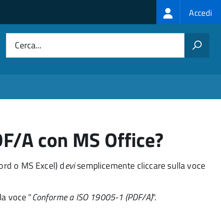
Login
Accedi
menu
Cerca...
DF/A con MS Office?
ord o MS Excel) d
evi
semplicemente cliccare sulla voce
la voce "
Conforme a ISO 19005-1 (PDF/A)
".