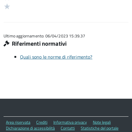
su
stelle
2
Valuta
5
su
stelle
1
5
su
stelle
5
su
5
Ultimo aggiornamento: 06/04/2023 15:39.37
Riferimenti normativi
Quali sono le norme di riferimento?
Area riservata
Crediti
Informativa privacy
Note legali
Dichiarazione di accessibilità
Contatti
Statistiche del portale