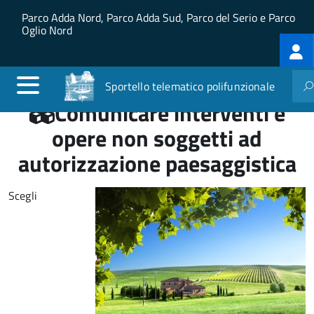
Salta al contenuto principale
Skip to site navigation
Parco Adda Nord, Parco Adda Sud, Parco del Serio e Parco
Oglio Nord
Log
me
Sportello telematico polifunzionale
Comunicare interventi e
opere non soggetti ad
autorizzazione paesaggistica
Scegli