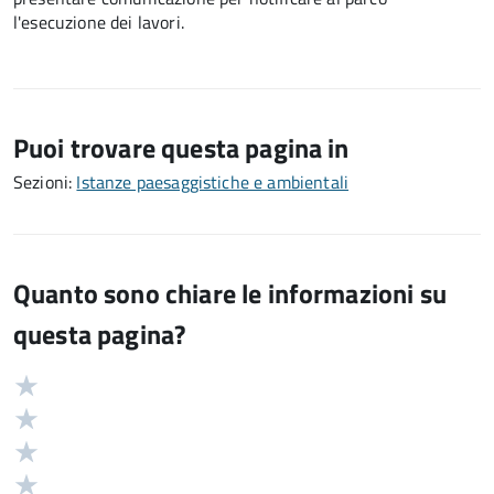
l'esecuzione dei lavori.
Puoi trovare questa pagina in
Sezioni:
Istanze paesaggistiche e ambientali
Quanto sono chiare le informazioni su
questa pagina?
Valuta
Valutazione
5
Valuta
stelle
4
Valuta
su
stelle
3
Valuta
5