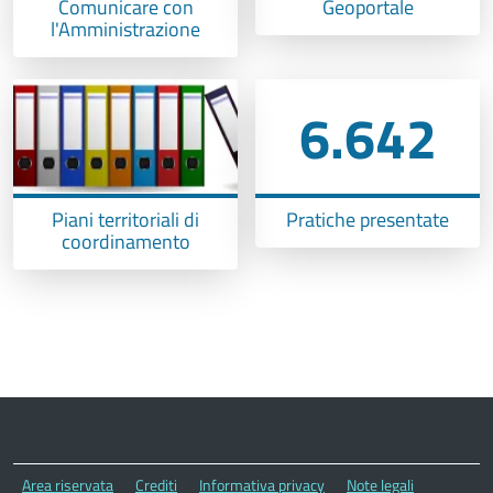
Comunicare con
Geoportale
l'Amministrazione
6.642
Piani territoriali di
Pratiche presentate
coordinamento
Area riservata
Crediti
Informativa privacy
Note legali