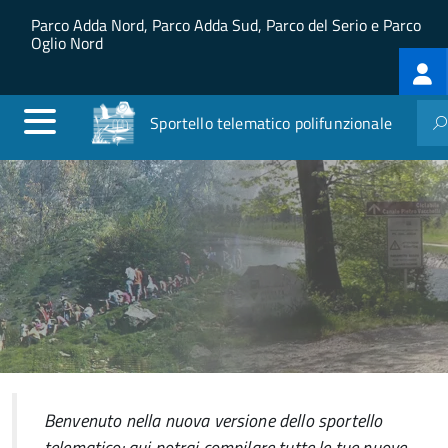
Salta al contenuto principale
Skip to site navigation
Parco Adda Nord, Parco Adda Sud, Parco del Serio e Parco
Oglio Nord
Log
me
Sportello telematico polifunzionale
Benvenuto nella nuova versione dello sportello
telematico: qui potrai compilare tutte le tue nuove