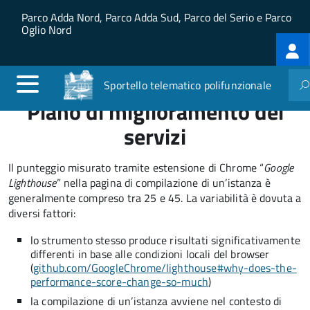
Salta al contenuto principale
Skip to site navigation
Parco Adda Nord, Parco Adda Sud, Parco del Serio e Parco
Oglio Nord
Log
me
Sportello telematico polifunzionale
Piano di miglioramento dei
servizi
Il punteggio misurato tramite estensione di Chrome “
Google
Lighthouse
” nella pagina di compilazione di un’istanza è
generalmente compreso tra 25 e 45. La variabilità è dovuta a
diversi fattori:
lo strumento stesso produce risultati significativamente
differenti in base alle condizioni locali del browser
(
github.com/GoogleChrome/lighthouse#why-does-the-
performance-score-change-so-much
)
la compilazione di un’istanza avviene nel contesto di