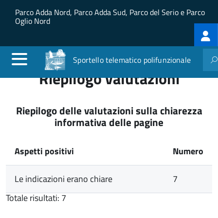
Salta al contenuto principale
Skip to site navigation
Parco Adda Nord, Parco Adda Sud, Parco del Serio e Parco
Oglio Nord
Log
me
Sportello telematico polifunzionale
Riepilogo valutazioni
Riepilogo delle valutazioni sulla chiarezza
informativa delle pagine
Aspetti positivi
Numero
Le indicazioni erano chiare
7
Totale risultati: 7