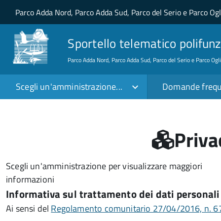
Salta al contenuto principale
Skip to site navigation
Parco Adda Nord, Parco Adda Sud, Parco del Serio e Parco Og
Sportello telematico polifunz
Parco Adda Nord, Parco Adda Sud, Parco del Serio e Parco Ogl
Scegli un'amministrazione...
Domande frequ
Priva
Scegli un'amministrazione per visualizzare maggiori
informazioni
Informativa sul trattamento dei dati personali
Ai sensi del
Regolamento comunitario 27/04/2016, n. 679,