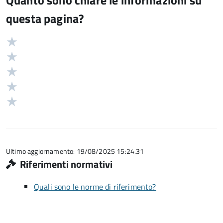
Quanto sono chiare le informazioni su
questa pagina?
Valuta
Valutazione
5
Valuta
stelle
4
Valuta
su
stelle
3
Valuta
5
su
stelle
2
Valuta
5
su
stelle
1
5
su
stelle
5
su
5
Ultimo aggiornamento: 19/08/2025 15:24.31
Riferimenti normativi
Quali sono le norme di riferimento?