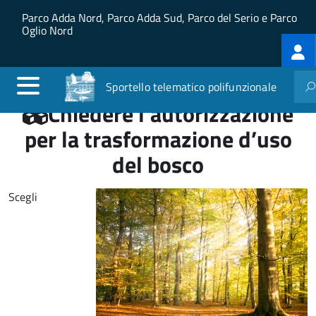
Salta al contenuto principale
Skip to site navigation
Parco Adda Nord, Parco Adda Sud, Parco del Serio e Parco
Oglio Nord
Log
me
Sportello telematico polifunzionale
Chiedere l'autorizzazione
per la trasformazione d’uso
del bosco
Scegli