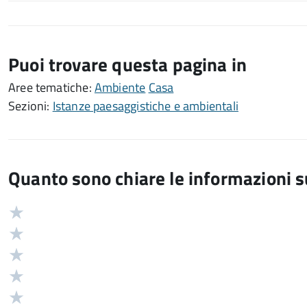
Puoi trovare questa pagina in
Aree tematiche:
Ambiente
Casa
Sezioni:
Istanze paesaggistiche e ambientali
Quanto sono chiare le informazioni 
Valuta
Valutazione
5
Valuta
stelle
4
Valuta
su
stelle
3
Valuta
5
su
stelle
2
Valuta