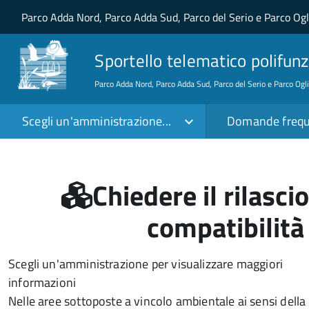
Salta al contenuto principale
Skip to site navigation
Parco Adda Nord, Parco Adda Sud, Parco del Serio e Parco Og
Sportello telematico polifunz
Parco Adda Nord, Parco Adda Sud, Parco del Serio e Parco Ogl
Scegli un'amministrazione...
Domande frequ
Chiedere il rilasci
compatibilità
Scegli un'amministrazione per visualizzare maggiori
informazioni
Nelle aree sottoposte a vincolo ambientale ai sensi della 