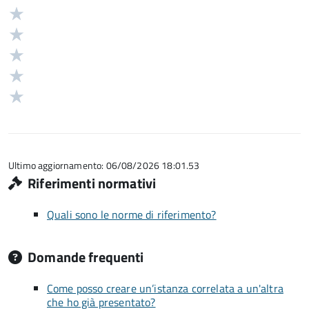
Valuta
Valutazione
5
Valuta
stelle
4
Valuta
su
stelle
3
Valuta
5
su
stelle
2
Valuta
5
su
stelle
1
5
su
stelle
5
su
5
Ultimo aggiornamento: 06/08/2026 18:01.53
Riferimenti normativi
Quali sono le norme di riferimento?
Domande frequenti
Come posso creare un’istanza correlata a un'altra
che ho già presentato?