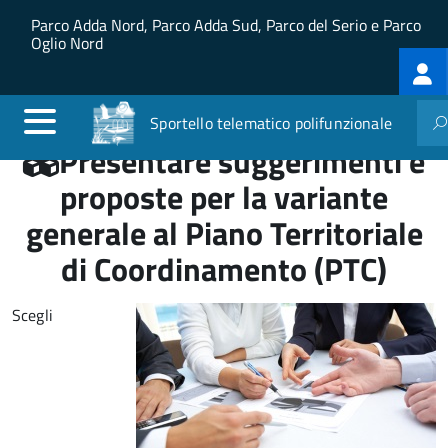
Salta al contenuto principale
Skip to site navigation
Parco Adda Nord, Parco Adda Sud, Parco del Serio e Parco
Oglio Nord
Log
me
Sportello telematico polifunzionale
Presentare suggerimenti e
proposte per la variante
generale al Piano Territoriale
di Coordinamento (PTC)
Scegli