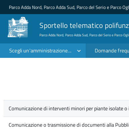
Salta al contenuto principale
Skip to site navigation
Parco Adda Nord, Parco Adda Sud, Parco del Serio e Parco Og
Sportello telematico polifunz
Parco Adda Nord, Parco Adda Sud, Parco del Serio e Parco Ogl
Scegli un'amministrazione...
Domande frequ
Comunicazione di interventi minori per piante isolate o i
Comunicazione o trasmissione di documenti alla Pubbl