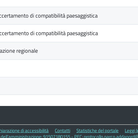
ccertamento di compatibilità paesaggistica
 accertamento di compatibilità paesaggistica
tazione regionale
hiarazione di accessibilità
Contatti
Statistiche del portale
Leggi 
A dell'amministrazione: 91507180155 - PEC: protocollo.parco.addanord@