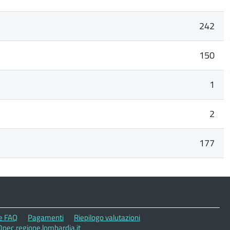
242
150
1
2
177
le FAQ
Pagamenti
Riepilogo valutazioni
pec.regione.lombardia.it