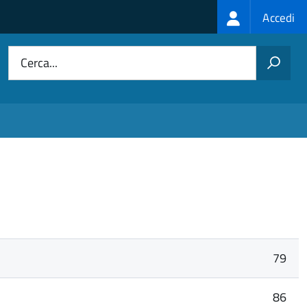
Login
Accedi
menu
Cerca...
79
86