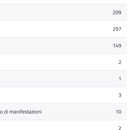
209
297
149
2
1
3
to di manifestazioni
10
2