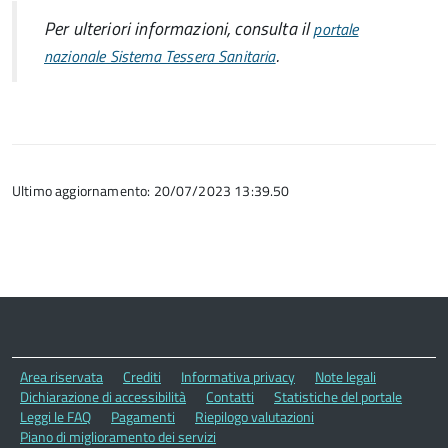
Per ulteriori informazioni, consulta il
portale
.
nazionale Sistema Tessera Sanitaria
Ultimo aggiornamento: 20/07/2023 13:39.50
Area riservata
Crediti
Informativa privacy
Note legali
Dichiarazione di accessibilità
Contatti
Statistiche del portale
Leggi le FAQ
Pagamenti
Riepilogo valutazioni
Piano di miglioramento dei servizi