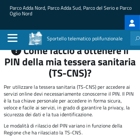
Salta al contenuto principale
Skip to site navigation
Parco Adda Nord, Parco Adda Sud, Parco del Serio e Parco
Oglio Nord
Log
me
Sportello telematico polifunzionale
Come faccio a ottenere il
PIN della mia tessera sanitaria
(TS-CNS)?
Per utilizzare la tessera sanitaria (TS-CNS) per accedere ai
servizi online devi necessariamente conoscerne il PIN. Il PIN
è la tua chiave personale per accedere in forma sicura,
veloce e facile ai servizi, in grado di garantire la privacy, la
sicurezza dei dati e la tua identificazione.
Le modalità di rilascio del PIN variano in funzione della
Regione che ha rilasciato la TS-CNS.