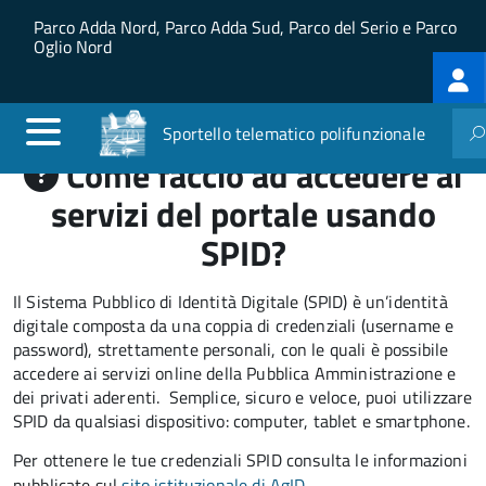
Salta al contenuto principale
Skip to site navigation
Parco Adda Nord, Parco Adda Sud, Parco del Serio e Parco
Oglio Nord
Log
me
Sportello telematico polifunzionale
Come faccio ad accedere ai
servizi del portale usando
SPID?
Il Sistema Pubblico di Identità Digitale (SPID) è un’identità
digitale composta da una coppia di credenziali (username e
password), strettamente personali, con le quali è possibile
accedere ai servizi online della Pubblica Amministrazione e
dei privati aderenti. Semplice, sicuro e veloce, puoi utilizzare
SPID da qualsiasi dispositivo: computer, tablet e smartphone.
Per ottenere le tue credenziali SPID consulta le informazioni
pubblicate sul
sito istituzionale di AgID
.