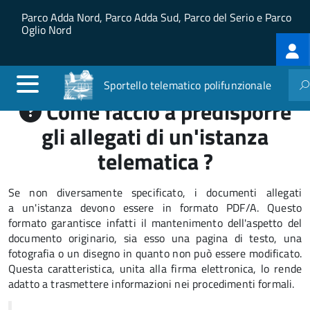
Salta al contenuto principale
Skip to site navigation
Parco Adda Nord, Parco Adda Sud, Parco del Serio e Parco
Oglio Nord
Log
me
Sportello telematico polifunzionale
Come faccio a predisporre
gli allegati di un'istanza
telematica ?
Se non diversamente specificato, i documenti allegati
a un'istanza devono essere in formato PDF/A. Questo
formato garantisce infatti il mantenimento dell'aspetto del
documento originario, sia esso una pagina di testo, una
fotografia o un disegno in quanto non può essere modificato.
Questa caratteristica, unita alla firma elettronica, lo rende
adatto a trasmettere informazioni nei procedimenti formali.