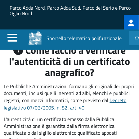
Salta al contenuto principale
Skip to site navigation
Parco Adda Nord, Parco Adda Sud, Parco del Serio e Parco
Oglio Nord
Log
me
Sportello telematico polifunzionale
Come faccio a verificare
l'autenticità di un certificato
anagrafico?
Le Pubbliche Amministrazioni formano gli originali dei propri
documenti, inclusi quelli inerenti ad albi, elenchi e pubblici
registri, con mezzi informatici, come previsto dal
Decreto
legislativo 07/03/2005, n. 82, art. 40
.
L'autenticità di un certificato emesso dalla Pubblica
Amministrazione è garantita dalla firma elettronica
qualificata o dal sigillo elettronico qualificato apposti