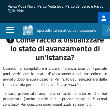
Salta al contenuto principale
Skip to site navigation
Parco Adda Nord, Parco Adda Sud, Parco del Serio e Parco
Oglio Nord
Log
me
Sportello telematico polifunzionale
Come faccio a visualizzare
lo stato di avanzamento di
un'istanza?
Quando hai compilato e inviato un'istanza, usando il portale
puoi verificare lo stato d'avanzamento del procedimento
avviato dopo la sua ricezione. Per farlo devi selezionare dalla
tua scrivania personale la voce
Le mie pratiche.
Ti sarà presentata una lista di tutte le istanze che hai
presentato (anche quelle il cui procedimento si è ormai
concluso). Per ciascuna sono visualizzati ad esempio: