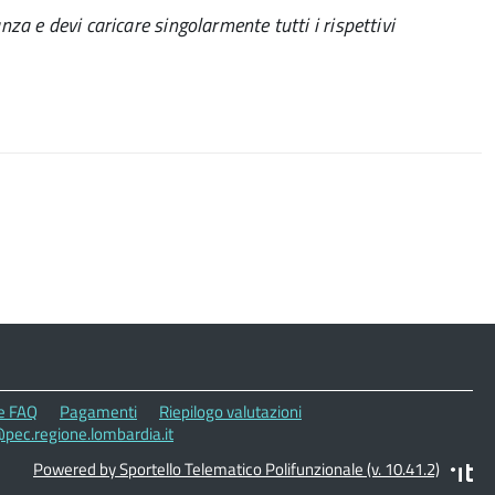
nza e devi caricare singolarmente tutti i rispettivi
le FAQ
Pagamenti
Riepilogo valutazioni
pec.regione.lombardia.it
Powered by Sportello Telematico Polifunzionale (v. 10.41.2)