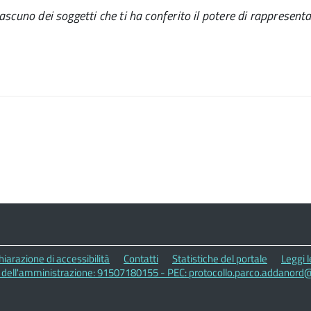
ascuno dei soggetti che ti ha conferito il potere di rappresenta
hiarazione di accessibilità
Contatti
Statistiche del portale
Leggi 
A dell'amministrazione: 91507180155 - PEC: protocollo.parco.addanord@