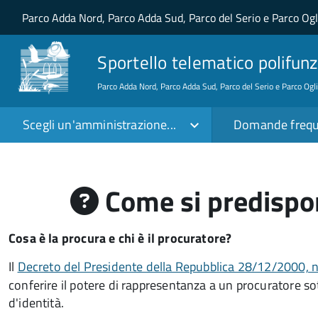
Salta al contenuto principale
Skip to site navigation
Parco Adda Nord, Parco Adda Sud, Parco del Serio e Parco Og
Sportello telematico polifunz
Parco Adda Nord, Parco Adda Sud, Parco del Serio e Parco Ogl
Scegli un'amministrazione...
Domande frequ
Come si predispon
Cosa è la procura e chi è il procuratore?
Il
Decreto del Presidente della Repubblica 28/12/2000, n.
conferire il potere di rappresentanza a un procuratore 
d'identità.