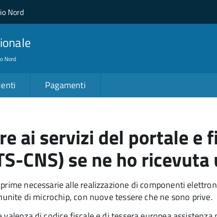
lio Nord
ionale
io Nord
enti
Pagamenti
e ai servizi del portale e
 (TS-CNS) se ne ho ricevuta
prime necessarie alle realizzazione di componenti elettroni
 munite di microchip, con nuove tessere che ne sono prive.
e valenza di codice fiscale e di tessera europea assistenz