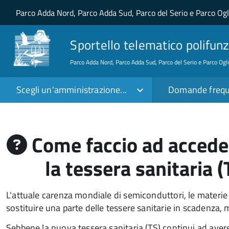
Salta al contenuto principale
Skip to site navigation
Parco Adda Nord, Parco Adda Sud, Parco del Serio e Parco Og
Sportello telematico polifunz
Parco Adda Nord, Parco Adda Sud, Parco del Serio e Parco Ogl
Scegli un'amministrazione...
Domande frequ
Come faccio ad acceder
la tessera sanitaria
L'attuale carenza mondiale di semiconduttori, le materie 
sostituire una parte delle tessere sanitarie in scadenza,
Sebbene la nuova tessera sanitaria (TS) continui ad aver