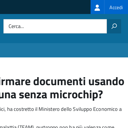
Login
Accedi
menu
Cerca...
 firmare documenti usando
 una senza microchip?
ci, ha costretto il Ministero dello Sviluppo Economico a
a malattia (TEAM), purtroppo non ha più valenza come