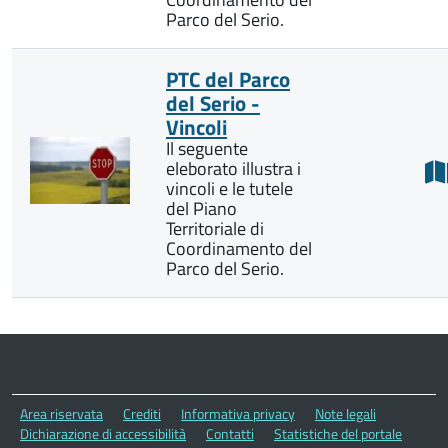
Parco del Serio.
PTC del Parco
del Serio -
Vincoli
Il seguente
eleborato illustra i
vincoli e le tutele
del Piano
Territoriale di
Coordinamento del
Parco del Serio.
Area riservata
Crediti
Informativa privacy
Note legali
Dichiarazione di accessibilità
Contatti
Statistiche del portale