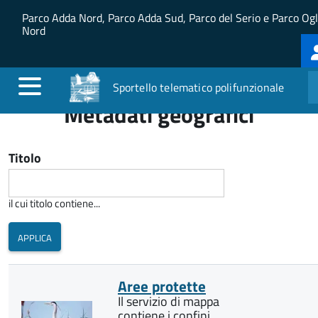
Salta al contenuto principale
Skip to site navigation
Parco Adda Nord, Parco Adda Sud, Parco del Serio e Parco Ogl
Nord
L
m
Sportello telematico polifunzionale
Metadati geografici
Titolo
il cui titolo contiene...
Aree protette
Il servizio di mappa
contiene i confini