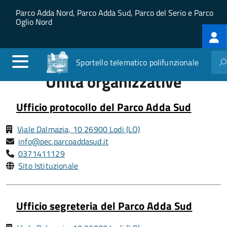
Salta al contenuto principale
Skip to site navigation
Parco Adda Nord, Parco Adda Sud, Parco del Serio e Parco
Oglio Nord
Log
me
Sportello telematico polifunzionale
Unità organizzative
Ufficio protocollo del Parco Adda Sud
Viale Dalmazia, 10 26900 Lodi (LO)
info@pec.parcoaddasud.it
0371411129
Sito Istituzionale
Ufficio segreteria del Parco Adda Sud