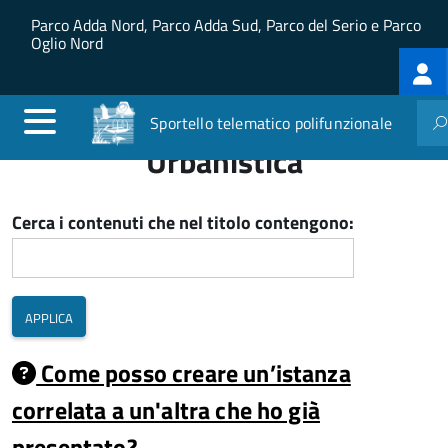
Salta al contenuto principale
Skip to site navigation
Parco Adda Nord, Parco Adda Sud, Parco del Serio e Parco
Oglio Nord
Log
me
Sportello telematico polifunzionale
Urbanistica
Cerca i contenuti che nel titolo contengono:
Come posso creare un’istanza
correlata a un'altra che ho già
presentato?