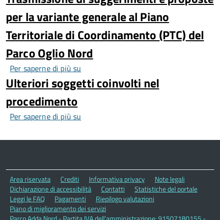
per la variante generale al Piano
Territoriale di Coordinamento (PTC) del
Parco Oglio Nord
Per saperne di più su
Trasmissione
Ulteriori soggetti coinvolti nel
di
suggerimenti
procedimento
e
proposte
Per saperne di più su
Ulteriori
per
soggetti
la
coinvolti
variante
nel
generale
procedimento
al
Area riservata
Crediti
Informativa privacy
Note legali
Piano
Dichiarazione di accessibilità
Contatti
Statistiche del portale
Territoriale
Leggi le FAQ
Pagamenti
Riepilogo valutazioni
Piano di miglioramento dei servizi
di
Parco Adda Nord - Partita IVA dell'amministrazione: 91507180155 -