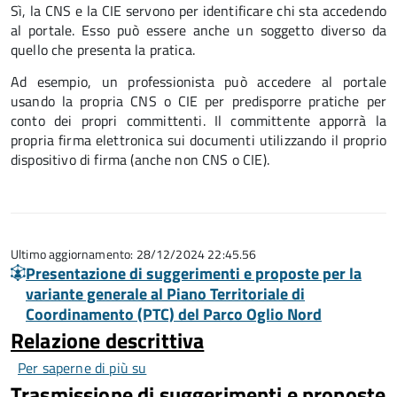
Sì, la CNS e la CIE servono per identificare chi sta accedendo
al portale. Esso può essere anche un soggetto diverso da
quello che presenta la pratica.
Ad esempio, un professionista può accedere al portale
usando la propria CNS o CIE per predisporre pratiche per
conto dei propri committenti. Il committente apporrà la
propria firma elettronica sui documenti utilizzando il proprio
dispositivo di firma (anche non CNS o CIE).
Ultimo aggiornamento: 28/12/2024 22:45.56
Presentazione di suggerimenti e proposte per la
variante generale al Piano Territoriale di
Coordinamento (PTC) del Parco Oglio Nord
Relazione descrittiva
Per saperne di più su
Relazione
Trasmissione di suggerimenti e proposte
descrittiva