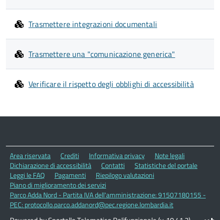
Trasmettere integrazioni documentali
Trasmettere una "comunicazione generica"
Verificare il rispetto degli obblighi di accessibilità
Area riservata
Crediti
Informativa privacy
Note legali
Dichiarazione di accessibilità
Contatti
Statistiche del portale
Leggi le FAQ
Pagamenti
Riepilogo valutazioni
Piano di miglioramento dei servizi
Parco Adda Nord - Partita IVA dell'amministrazione: 91507180155 -
PEC: protocollo.parco.addanord@pec.regione.lombardia.it