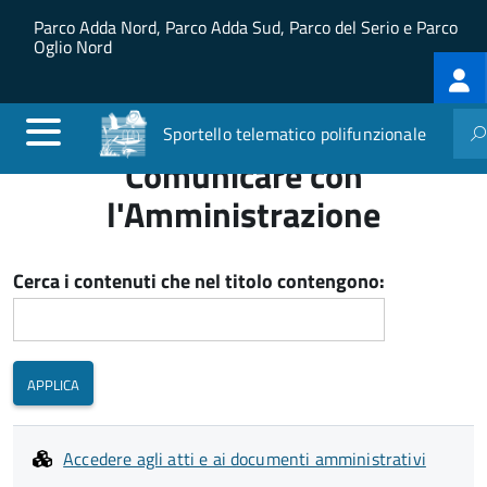
Salta al contenuto principale
Skip to site navigation
Parco Adda Nord, Parco Adda Sud, Parco del Serio e Parco
Oglio Nord
Log
me
Sportello telematico polifunzionale
Comunicare con
l'Amministrazione
Cerca i contenuti che nel titolo contengono:
Accedere agli atti e ai documenti amministrativi